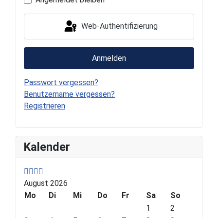
Web-Authentifizierung
Anmelden
Passwort vergessen?
Benutzername vergessen?
Registrieren
P
P
N
N
Kalender
r
r
e
e
e
e
x
x
v
v
t
t
August 2026
i
i
Y
M
o
Mo
o
e
o
Di
Mi
Do
Fr
Sa
So
u
u
a
n
1
2