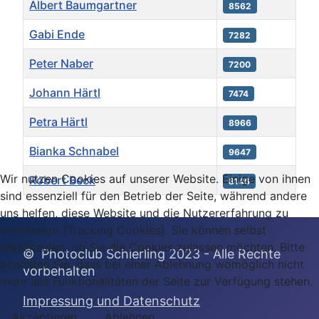
Albert Baumgartner
8562
Gabi Ende
7282
Peter Naber
7200
Johann Härtl
7474
Petra Härtl
8966
Bianka Schnabel
9647
Wir nutzen Cookies auf unserer Website. Einige von ihnen
Robert Beck
8146
sind essenziell für den Betrieb der Seite, während andere
Beiträge
uns helfen, diese Website und die Nutzererfahrung zu
verbessern (Tracking Cookies). Sie können selbst
entscheiden, ob Sie die Cookies zulassen möchten. Bitte
© Photoclub Schierling 2023 - Alle Rechte
beachten Sie, dass bei einer Ablehnung womöglich nicht
vor
behalten
mehr alle Funktionalitäten der Seite zur Verfügung stehen.
Impressung und Datenschutz
Akzeptieren
Ablehnen