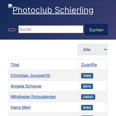
Suchen ...
Suchen
Anzeige #
Titel
Zugriffe
Christian Jungwirth
7865
Angela Scheuer
6915
Mitglieder Fotogalerien
24047
Hans Merl
8164