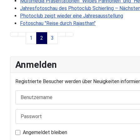
Multimedia Präsentationen "Wildes Pannonien" und "H
Jahresfotoschau des Photoclub Schierling – Nächste
Photoclub zeigt wieder eine Jahresausstellung
Fotoschau "Reise durch Rajasthan"
1
2
3
Anmelden
Registrierte Besucher werden über Neuigkeiten informier
Benutzername
Passwort
Angemeldet bleiben