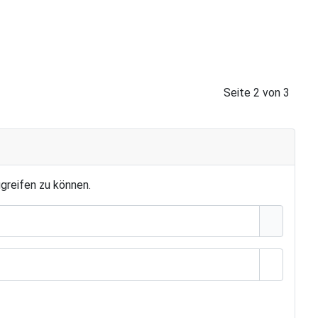
Seite 2 von 3
greifen zu können.
Passwort