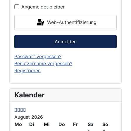
Angemeldet bleiben
Web-Authentifizierung
Anmelden
Passwort vergessen?
Benutzername vergessen?
Registrieren
P
P
N
N
Kalender
r
r
e
e
e
e
x
x
v
v
t
t
August 2026
i
i
Y
M
o
Mo
o
e
o
Di
Mi
Do
Fr
Sa
So