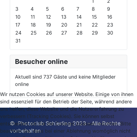
u
u
a
n
1
2
s
s
r
t
3
4
5
6
7
8
9
Y
M
h
10
11
12
13
14
15
16
e
o
17
18
19
20
21
22
23
a
n
24
25
26
27
28
29
30
r
t
31
h
Besucher online
Aktuell sind 737 Gäste und keine Mitglieder
online
Wir nutzen Cookies auf unserer Website. Einige von ihnen
sind essenziell für den Betrieb der Seite, während andere
uns helfen, diese Website und die Nutzererfahrung zu
verbessern (Tracking Cookies). Sie können selbst
© Photoclub Schierling 2023 - Alle Rechte
entscheiden, ob Sie die Cookies zulassen möchten. Bitte
vor
behalten
beachten Sie, dass bei einer Ablehnung womöglich nicht