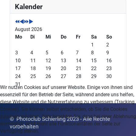
P
P
N
N
Kalender
r
r
e
e
e
e
x
x
v
v
t
t
August 2026
i
i
Y
M
o
Mo
o
e
o
Di
Mi
Do
Fr
Sa
So
u
u
a
n
1
2
s
s
r
t
3
4
5
6
7
8
9
Y
M
h
10
11
12
13
14
15
16
e
o
17
18
19
20
21
22
23
a
n
24
25
26
27
28
29
30
r
t
31
Wir nutzen Cookies auf unserer Website. Einige von ihnen sind
h
essenziell für den Betrieb der Seite, während andere uns helfen,
diese Website und die Nutzererfahrung zu verbessern (Tracking
Cookies). Sie können selbst entscheiden, ob Sie die Cookies
zulassen möchten. Bitte beachten Sie, dass bei einer Ablehnung
© Photoclub Schierling 2023 - Alle Rechte
womöglich nicht mehr alle Funktionalitäten der Seite zur
vor
behalten
Verfügung stehen.