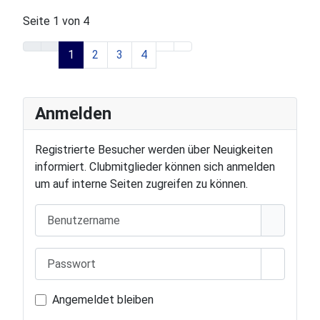
Seite 1 von 4
1
2
3
4
Anmelden
Registrierte Besucher werden über Neuigkeiten
informiert. Clubmitglieder können sich anmelden
um auf interne Seiten zugreifen zu können.
Benutzername
Passwort
Passwort
Angemeldet bleiben