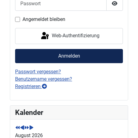
Passwort 
Angemeldet bleiben
Web-Authentifizierung
Anmelden
Passwort vergessen?
Benutzername vergessen?
Registrieren
P
P
N
N
Kalender
r
r
e
e
e
e
x
x
v
v
t
t
August 2026
i
i
Y
M