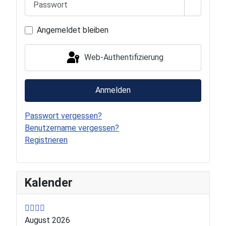
Passwort
Angemeldet bleiben
Web-Authentifizierung
Anmelden
Passwort vergessen?
Benutzername vergessen?
Registrieren
P
P
N
N
Kalender
r
r
e
e
e
e
x
x
v
v
t
t
August 2026
i
i
Y
M