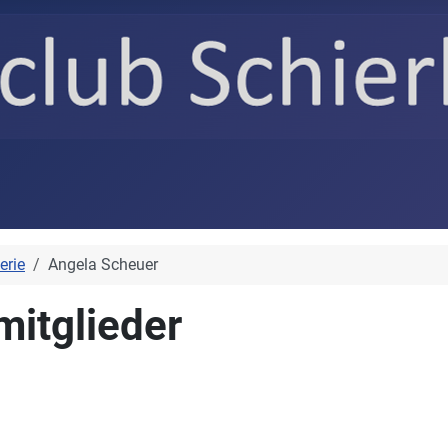
erie
Angela Scheuer
mitglieder