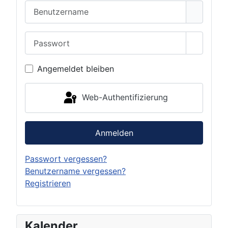
Benutzername
Passwort
Passwor
Angemeldet bleiben
Web-Authentifizierung
Anmelden
Passwort vergessen?
Benutzername vergessen?
Registrieren
P
P
N
N
Kalender
r
r
e
e