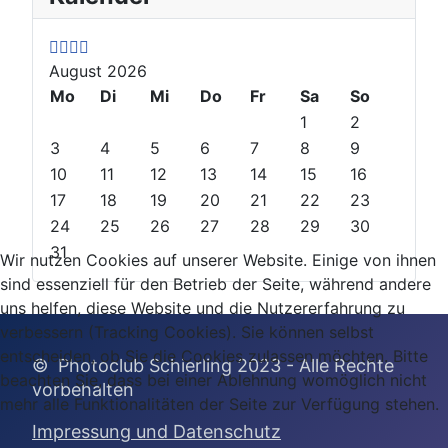
e
e
x
x
v
v
t
t
August 2026
i
i
Y
M
o
Mo
o
e
o
Di
Mi
Do
Fr
Sa
So
u
u
a
n
1
2
s
s
r
t
3
4
5
6
7
8
9
Y
M
h
10
11
12
13
14
15
16
e
o
17
18
19
20
21
22
23
a
n
24
25
26
27
28
29
30
r
t
31
Wir nutzen Cookies auf unserer Website. Einige von ihnen
h
sind essenziell für den Betrieb der Seite, während andere
uns helfen, diese Website und die Nutzererfahrung zu
verbessern (Tracking Cookies). Sie können selbst
entscheiden, ob Sie die Cookies zulassen möchten. Bitte
© Photoclub Schierling 2023 - Alle Rechte
beachten Sie, dass bei einer Ablehnung womöglich nicht
vor
behalten
mehr alle Funktionalitäten der Seite zur Verfügung stehen.
Impressung und Datenschutz